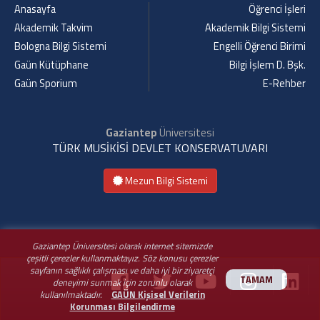
Anasayfa
Öğrenci İşleri
Akademik Takvim
Akademik Bilgi Sistemi
Bologna Bilgi Sistemi
Engelli Öğrenci Birimi
Gaün Kütüphane
Bilgi İşlem D. Bşk.
Gaün Sporium
E-Rehber
Gaziantep
Üniversitesi
TÜRK MUSİKİSİ DEVLET KONSERVATUVARI
Mezun Bilgi Sistemi
Gaziantep Üniversitesi olarak internet sitemizde
çeşitli çerezler kullanmaktayız. Söz konusu çerezler
sayfanın sağlıklı çalışması ve daha iyi bir ziyaretçi
TAMAM
deneyimi sunmak için zorunlu olarak
kullanılmaktadır.
GAÜN Kişisel Verilerin
Korunması Bilgilendirme