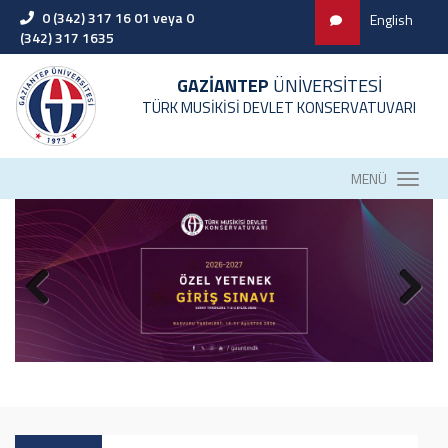
0 (342) 317 16 01 veya 0
English
(342) 317 1635
GAZİANTEP
ÜNİVERSİTESİ
TÜRK MUSİKİSİ DEVLET KONSERVATUVARI
MENÜ
2025-2026 Mezuniyet Töreni