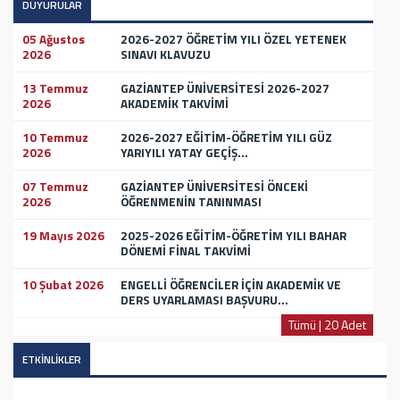
DUYURULAR
05 Ağustos
2026-2027 ÖĞRETİM YILI ÖZEL YETENEK
2026
SINAVI KLAVUZU
13 Temmuz
GAZİANTEP ÜNİVERSİTESİ 2026-2027
2026
AKADEMİK TAKVİMİ
10 Temmuz
2026-2027 EĞİTİM-ÖĞRETİM YILI GÜZ
2026
YARIYILI YATAY GEÇİŞ...
07 Temmuz
GAZİANTEP ÜNİVERSİTESİ ÖNCEKİ
2026
ÖĞRENMENİN TANINMASI
19 Mayıs 2026
2025-2026 EĞİTİM-ÖĞRETİM YILI BAHAR
DÖNEMİ FİNAL TAKVİMİ
10 Şubat 2026
ENGELLİ ÖĞRENCİLER İÇİN AKADEMİK VE
DERS UYARLAMASI BAŞVURU...
Tümü | 20 Adet
ETKİNLİKLER