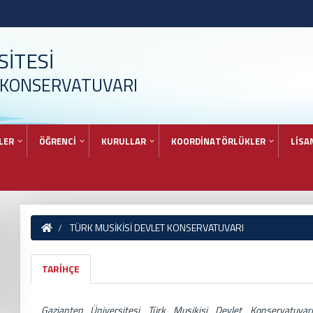
İTESİ
T KONSERVATUVARI
LER
ÖĞRENCİ
KURULLAR
KOORDİNATÖRLÜKLER
LİSA
TÜRK MUSİKİSİ DEVLET KONSERVATUVARI
TARİHÇE
Gaziantep Üniversitesi Türk Musikisi Devlet Konservatuvar