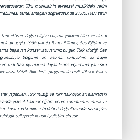
ervatuvardır. Türk musikisinin evrensel musikideki yerini
ttirebilmesi temel amaçları doğrultusunda 27.06.1987 tarih
fark ettiren, doğru bilgiye ulaşma yollarını bilen ve ulusal
rmek amacıyla 1988 yılında Temel Bilimler, Ses Eğitimi ve
atına başlayan konservatuvarımız bu gün Türk Müziği, Ses
encisiyle bölgenin en önemli, Türkiye’nin de sayılı
ve Türk halk oyunlarına dayalı lisans eğitiminin yanı sıra
ler arası Müzik Bilimleri" programıyla tezli yüksek lisans
malar yapabilen, Türk müziği ve Türk halk oyunları alanındaki
bu alanda yüksek kalitede eğitim veren kurumumuz, müzik ve
nı devam ettirebilme hedefleri doğrultusunda sanatçılar,
rekli güncelleyerek kendini geliştirmektedir.