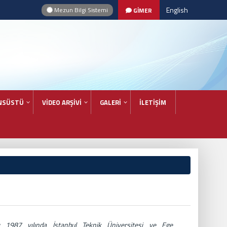
English
Mezun Bilgi Sistemi
GİMER
NSÜSTÜ
VİDEO ARŞİVİ
GALERİ
İLETİŞİM
ı 1987 yılında İstanbul Teknik Üniversitesi ve Ege