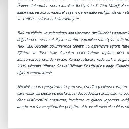
Üniversitelerinden sonra kurulan Türkiye’nin 3. Türk Müziği Kons
alabilmesi ve sosyo-kültürel yaşam içerisindeki varlığını devam e
ve 19500 sayılı kanunla kurulmuştur.
Türk müziğinin ve geleneksel danslarımızın özelliklerini yaşayarak 
değerlerden evrensel ölçekte üretim yapabilen sanatçılar yetişti
Türk Halk Oyunları bölümlerinde toplam 15 öğrenciyle eğitim hay
Eğitimi ve Türk Halk Oyunları bölümlerinde toplam 400 öğr
konservatuvarlarından biridir. Konservatuvarımızda Türk müziğine 
2019 yılından itibaren Sosyal Bilimler Enstitüsüne bağlı "Disiplin
eğitimi verilmektedir.
Nitelikli sanatçı yetiştirmenin yanı sıra, üst düzey bilimsel araştır
çalışmalarıyla ulusal ve uluslararası düzeyde söz sahibi olan ve 
dans kültürümüzü araştırma, inceleme ve güncel yaşamda varlığı
araştırmacılar ve eğitimciler yetiştirmekte ve elindeki olanakları sü