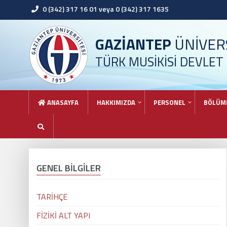
0 (342) 317 16 01 veya 0 (342) 317 1635
GAZİANTEP
ÜNİVERS
TÜRK MUSİKİSİ DEVLE
ANASAYFA
HAKKIMIZDA
PERSONEL
BÖLÜM
GENEL BİLGİLER
TARİHÇE
FİZİKİ ALT YAPI