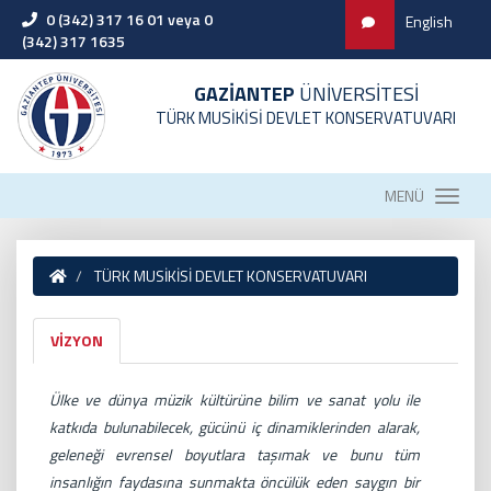
0 (342) 317 16 01 veya 0
English
(342) 317 1635
GAZİANTEP
ÜNİVERSİTESİ
TÜRK MUSİKİSİ DEVLET KONSERVATUVARI
MENÜ
TÜRK MUSİKİSİ DEVLET KONSERVATUVARI
VİZYON
Ülke ve dünya müzik kültürüne bilim ve sanat yolu ile
katkıda bulunabilecek, gücünü iç dinamiklerinden alarak,
geleneği evrensel boyutlara taşımak ve bunu tüm
insanlığın faydasına sunmakta öncülük eden saygın bir