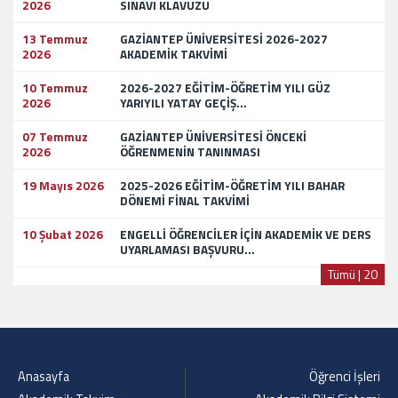
2026
SINAVI KLAVUZU
13 Temmuz
GAZİANTEP ÜNİVERSİTESİ 2026-2027
2026
AKADEMİK TAKVİMİ
10 Temmuz
2026-2027 EĞİTİM-ÖĞRETİM YILI GÜZ
2026
YARIYILI YATAY GEÇİŞ...
07 Temmuz
GAZİANTEP ÜNİVERSİTESİ ÖNCEKİ
2026
ÖĞRENMENİN TANINMASI
19 Mayıs 2026
2025-2026 EĞİTİM-ÖĞRETİM YILI BAHAR
DÖNEMİ FİNAL TAKVİMİ
10 Şubat 2026
ENGELLİ ÖĞRENCİLER İÇİN AKADEMİK VE DERS
UYARLAMASI BAŞVURU...
Tümü | 20
Anasayfa
Öğrenci İşleri